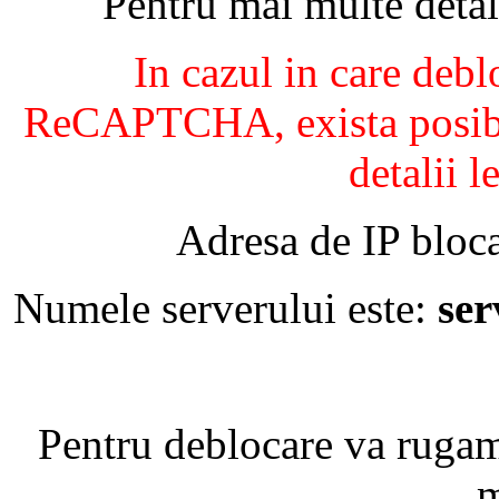
Pentru mai multe detal
In cazul in care debl
ReCAPTCHA, exista posibil
detalii l
Adresa de IP bloca
Numele serverului este:
se
Pentru deblocare va ruga
m